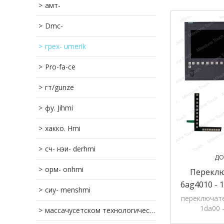
амт-
Dmc-
грех- umerik
Pro-fa-ce
гт/gunze
фу. Jihmi
хакко. Hmi
сч- нэи- derhmi
ДО
орм- onhmi
Переклю
6ag4010 - 1
сиу- menshmi
1da00 - 
переключате
1da00 
массачусетском технологическом институте- subishihmi
оригиналь