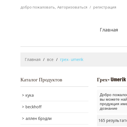
добро пожаловать,
Авторизоваться
/
регистрация
Главная
Главная
/
все
/
грех- umerik
Каталог Продуктов
Грех- Umerik
кука
Добро пожало
вы можете на
продукция име
beckhoff
дознание
аллен брэдли
165 результат