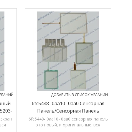
ЕЛАНИЙ
ДОБАВИТЬ В СПИСОК ЖЕЛАНИЙ
орный
6fc5448- 0aa10- 0aa0 Сенсорная
5203-
Панель/сенсорная Панель
6fc5448- 0aa10- 0aa0 Хт 6
 экран
6fc5448- 0aa10- 0aa0 сенсорная панель
вся
это новый, и оригинальные. вся
ths'
продукция в магазине, 12 months'