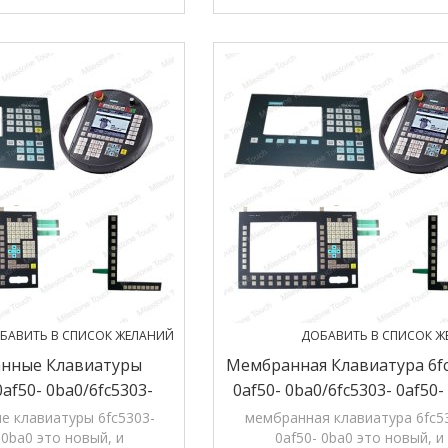
в магазине, 12 months'
в магазине, 12 months' гаран
гарантии.
БАВИТЬ В СПИСОК ЖЕЛАНИЙ
ДОБАВИТЬ В СПИСОК Ж
нные Клавиатуры
Мембранная Клавиатура 6fc
0af50- 0ba0/6fc5303-
0af50- 0ba0/6fc5303- 0af50-
 0ba0 Мембранную
Мембранная Клавиатура Оп
е клавиатуры 6fc5303-
мембранная клавиатура 6fc5
 0ba0 это новый, и
0af50- 0ba0 это новый, и
ру Оп 015-532c 19"
532c 19"