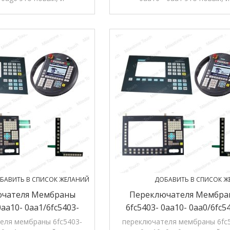
ные. вся продукция в
оригинальные. вся продукци
 12 months' гарантии.
магазине, 12 months' гарант
БАВИТЬ В СПИСОК ЖЕЛАНИЙ
ДОБАВИТЬ В СПИСОК Ж
чателя Мембраны
Переключателя Мембра
0aa10- 0aa1/6fc5403-
6fc5403- 0aa10- 0aa0/6fc5
aa1 Переключателя
0aa10- 0aa0 Переключат
еля мембраны 6fc5403-
переключателя мембраны 6fc