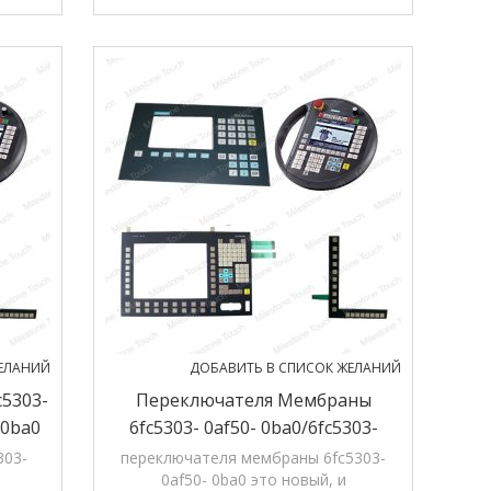
тии.
продукция в магазине, 12 months'
гарантии.
ЕЛАНИЙ
ДОБАВИТЬ В СПИСОК ЖЕЛАНИЙ
5303-
Переключателя Мембраны
 0ba0
6fc5303- 0af50- 0ba0/6fc5303-
 015-
0af50- 0ba0 Переключателя
303-
переключателя мембраны 6fc5303-
0af50- 0ba0 это новый, и
Мембраны Оп 015-532c 19"