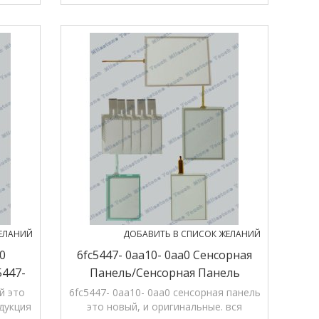
гарантии.
ЕЛАНИЙ
ДОБАВИТЬ В СПИСОК ЖЕЛАНИЙ
a0
6fc5447- 0aa10- 0aa0 Сенсорная
5447-
Панель/сенсорная Панель
6fc5447- 0aa10- 0aa0 Хт 6
й это
6fc5447- 0aa10- 0aa0 сенсорная панель
дукция
это новый, и оригинальные. вся