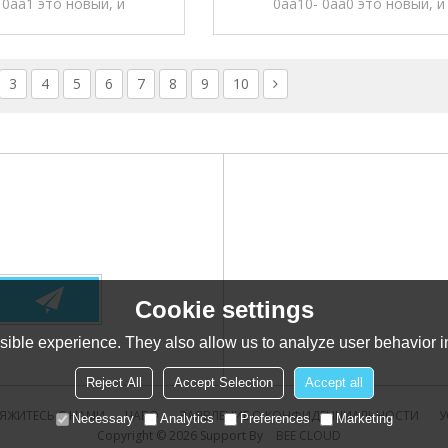
 0aa1 это новый, и
0aa10- 0aa0 это новый, и
мбраны Хт 6
Мембраны Хт 6
ные. вся продукция в
оригинальные. вся продукци
 12 months' гарантии.
магазине, 12 months' гарант
3
4
5
6
7
8
9
10
Cookie settings
ible experience. They also allow us to analyze user behavior in
Reject All
Accept Selection
Accept all
ЯЖИТЕСЬ С НАМИ
ЧАВО
ЗАЯВЛЕНИЕ О КОНФИДЕНЦИАЛЬНОСТИ
У
Necessary
Analytics
Preferences
Marketing
Copyright © 2026
Support By
BEE CLOUD