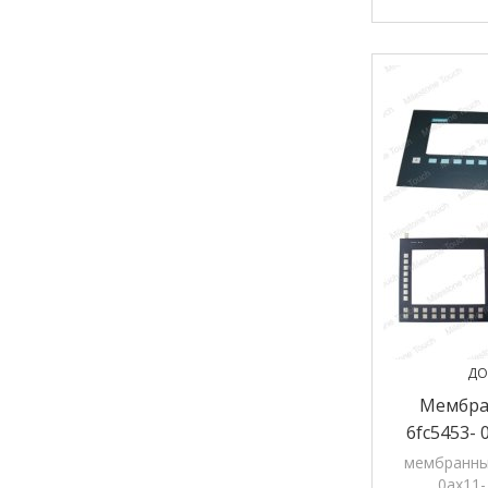
оригиналь
магазине,
ДО
Мембра
6fc5453- 
0ax11-
мембранны
0ax11-
Кл