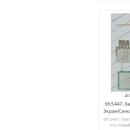
ДО
6fc5447- 0
Экран/сенс
0aa
6fc5447- 0aa
это новый