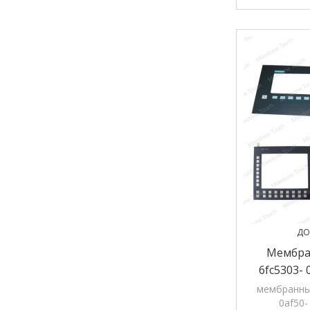
продукция 
ДО
Мембра
6fc5303- 
0af50-
мембранны
0af50-
Клавиату