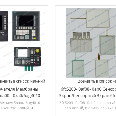
БАВИТЬ В СПИСОК ЖЕЛАНИЙ
ДОБАВИТЬ В СПИСОК Ж
чателя Мембраны
6fc5203- 0af08- 0ab0 Сенс
da00 - 0xa0/6ag4010 -
Экран/сенсорный Экран 6fc
0xa0 Переключателя
0af08- 0ab0 Tp015a
ля мембраны 6ag4010 -
6fc5203- 0af08- 0ab0 сенсорный
- 0xa0 это новый, и
это новый, и оригинальные. 
Мембраны
ные. вся продукция в
продукция в магазине, 12 mon