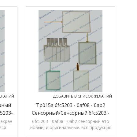
ЕЛАНИЙ
ДОБАВИТЬ В СПИСОК ЖЕЛАНИЙ
орный
Tp015a 6fc5203 - 0af08 - 0ab2
5203-
Сенсорный/сенсорный 6fc5203 -
0af08 - 0ab2 Tp015a
 экран
6fc5203 - 0af08 - 0ab2 сенсорный это
вся
новый, и оригинальные. вся продукция
ths'
в магазине, 12 months' гарантии.