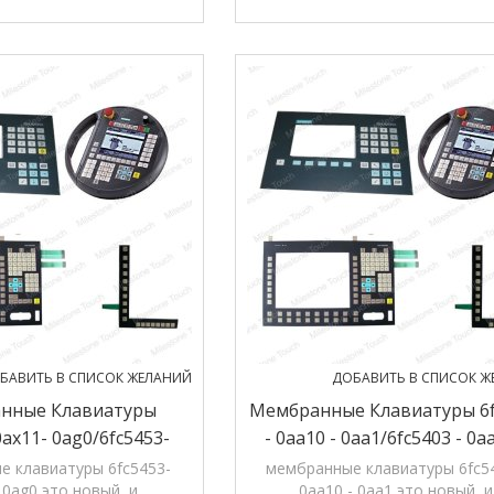
ные. вся продукция в
оригинальные. вся продукци
 12 months' гарантии.
магазине, 12 months' гарант
БАВИТЬ В СПИСОК ЖЕЛАНИЙ
ДОБАВИТЬ В СПИСОК Ж
нные Клавиатуры
Мембранные Клавиатуры 6f
0ax11- 0ag0/6fc5453-
- 0aa10 - 0aa1/6fc5403 - 0a
 0ag0 Мембранную
0aa1 Мембранную Клавиату
е клавиатуры 6fc5453-
мембранные клавиатуры 6fc54
 0ag0 это новый, и
0aa10 - 0aa1 это новый, и
авиатуру Хт 6
6