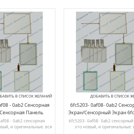
 12 months' гарантии.
гарантии.
БАВИТЬ В СПИСОК ЖЕЛАНИЙ
ДОБАВИТЬ В СПИСОК Ж
af08 - 0ab2 Сенсорная
6fc5203- 0af08- 0ab2 Сенс
сенсорная Панель
Экран/сенсорный Экран 6fc
 0af08 - 0ab2 Tp015a
0af08- 0ab2 Tp015a
0af08 - 0ab2 сенсорная
6fc5203- 0af08- 0ab2 сенсорный
вый, и оригинальные. вся
это новый, и оригинальные. 
в магазине, 12 months'
продукция в магазине, 12 mon