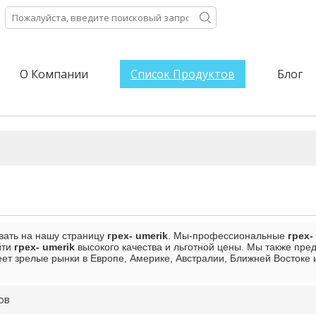
О Компании
Список Продуктов
Блог
вать на нашу страницу
грех- umerik
. Мы-профессиональные
грех-
йти
грех- umerik
высокого качества и льготной цены. Мы также пр
ет зрелые рынки в Европе, Америке, Австралии, Ближней Востоке 
ов