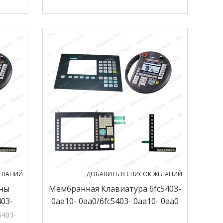
я в
ии.
ЕЛАНИЙ
ДОБАВИТЬ В СПИСОК ЖЕЛАНИЙ
ны
Мембранная Клавиатура 6fc5403-
403-
0aa10- 0aa0/6fc5403- 0aa10- 0aa0
еля
Мембранная Клавиатура Хт 6
5403-