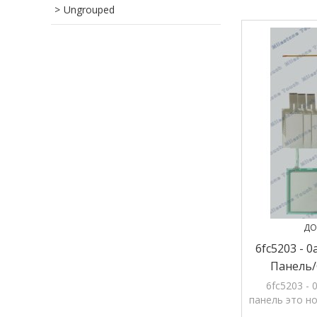
магазине,
Ungrouped
ДО
6fc5203 - 0
Панель/
6fc5203 -
6fc5203 - 
панель это но
продукция 