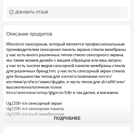
ДОБАВИТЬ ОТЗЫВ
Описание продуктов
Milestone сенсорным, который является профессиональным
производителем сенсорная панель экрана стекла мембраны.
у нас есть много различных типов стекло сенсорного экрана.
мы также можем дизайн с вашим образцом или ваш запрос.
у нас есть тысячи видов сенсорной панели мембраны стекла
для различных бренд hmi. у нас есть сенсорный экран стекла
для большинства типов для siemens/компании omron/
костями/proface/хакко/фудёи, и часть типов для ab/абб/эло/
высокотехнологичное/eview
kinco/weinview/uniop/gtgunze/b&r и так далее, в магазине.
Ug220h-lc4 сенсорный экран
Ug220h-lc4 сенсорная панель
Ug220h-lc4 touch мембранная
ПОДРОБНЕЕ