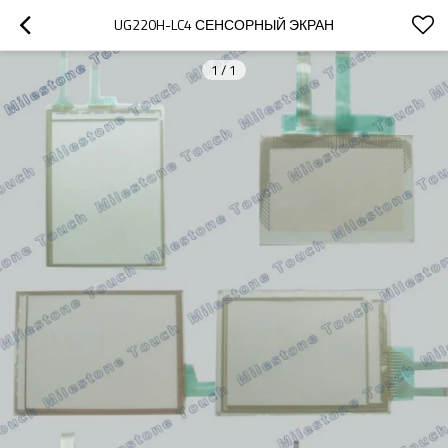
UG220H-LC4 СЕНСОРНЫЙ ЭКРАН
1
/
1